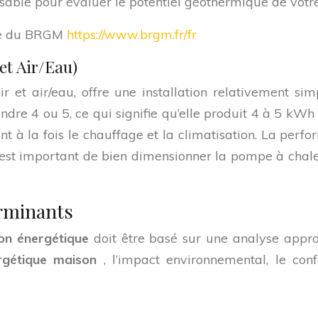
sable pour évaluer le potentiel géothermique de votre
ite du BRGM
https://www.brgm.fr/fr
et Air/Eau)
r et air/eau, offre une installation relativement s
dre 4 ou 5, ce qui signifie qu’elle produit 4 à 5 kW
nt à la fois le chauffage et la climatisation. La per
l est important de bien dimensionner la pompe à chal
erminants
ion énergétique
doit être basé sur une analyse appr
rgétique maison
, l’impact environnemental, le confo