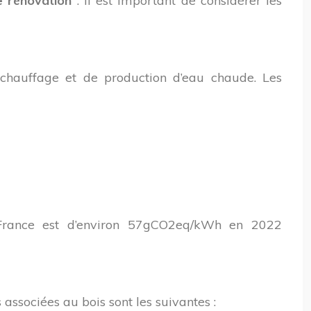
le rénovation
. Il est important de considérer les
e chauffage et de production d’eau chaude. Les
en France est d’environ 57gCO2eq/kWh en 2022
 associées au bois sont les suivantes :