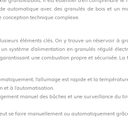
e granulés/bois, il est essentiel d’en comprendre le 
e automatique avec des granulés de bois et un mod
ne conception technique complexe.
usieurs éléments clés. On y trouve un réservoir à g
un système d’alimentation en granulés régulé électr
arantissant une combustion propre et sécurisée. La 
omatiquement, l’allumage est rapide et la températur
 et à l’automatisation.
gement manuel des bûches et une surveillance du tirag
peut se faire manuellement ou automatiquement grâce